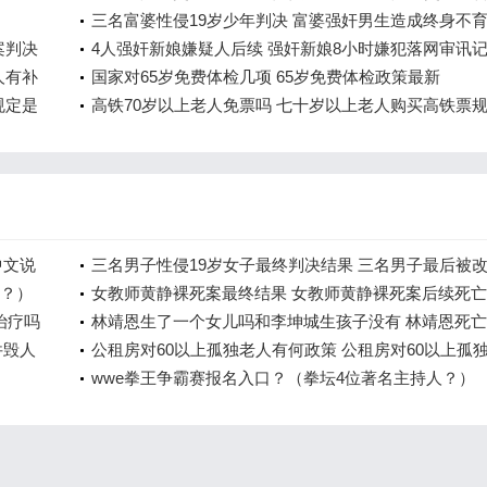
三名富婆性侵19岁少年判决 富婆强奸男生造成终身不
案判决
后续怎么样
4人强奸新娘嫌疑人后续 强奸新娘8小时嫌犯落网审讯
人有补
是什么
国家对65岁免费体检几项 65岁免费体检政策最新
规定是
高铁70岁以上老人免票吗 七十岁以上老人购买高铁票
中文说
三名男子性侵19岁女子最终判决结果 三名男子最后被
出？）
了吗
女教师黄静裸死案最终结果 女教师黄静裸死案后续死
治疗吗
相是什么
林靖恩生了一个女儿吗和李坤城生孩子没有 林靖恩死
件毁人
真的吗最新消息
公租房对60以上孤独老人有何政策 公租房对60以上孤
名
人有何照顾
wwe拳王争霸赛报名入口？（拳坛4位著名主持人？）