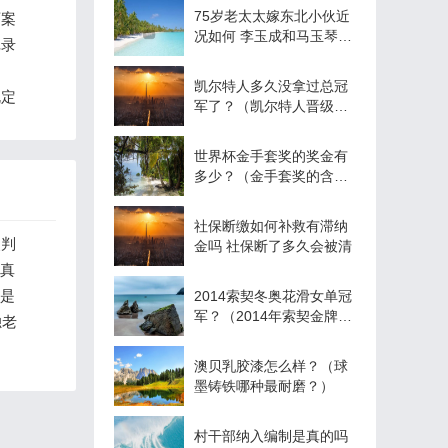
75岁老太太嫁东北小伙近
育案
况如何 李玉成和马玉琴现
记录
状怎么样了
凯尔特人多久没拿过总冠
规定
军了？（凯尔特人晋级总
决赛了吗？）
世界杯金手套奖的奖金有
多少？（金手套奖的含金
量？）
社保断缴如何补救有滞纳
改判
金吗 社保断了多久会被清
亡真
亡是
2014索契冬奥花滑女单冠
军？（2014年索契金牌数
独老
量？）
澳贝乳胶漆怎么样？（球
墨铸铁哪种最耐磨？）
村干部纳入编制是真的吗