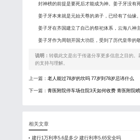
封神榜的前提是要死后才能成为神。姜子牙没有死
姜子牙本来就是元始天尊的弟子，已经有了仙缘。
姜子牙在齐国建立了自己的祭祀体系，云海八神主
姜子牙作为周朝开国大功臣，受到了历代皇帝的敬
说明：
转载此文是出于传递分享更多信息之目的。
的支持与理解。
上一篇：
老人能过78岁的坎吗 77岁到78岁忌讳什么
下一篇：
青医附院停车场住院3天如何收费 青医附院
相关文章
建行1万利率5.6是多少 建行利率5.65安全吗