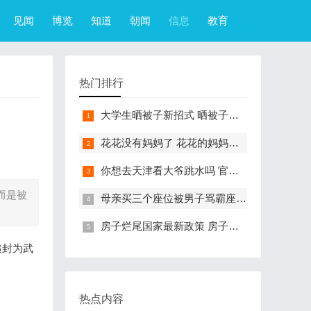
见闻
博览
知道
朝闻
信息
教育
热门排行
大学生晒被子新招式 晒被子新花样实在太机智
花花没有妈妈了 花花的妈妈是哪只大熊猫
你想去天津看大爷跳水吗 官方回应天津大爷跳水成打卡点
而是被
母亲买三个座位被男子骂霸座 女子买3个座位被无座大爷骂哭怎么回事
房子烂尾国家最新政策 房子烂尾了该找哪个部门解决?
追封为武
热点内容