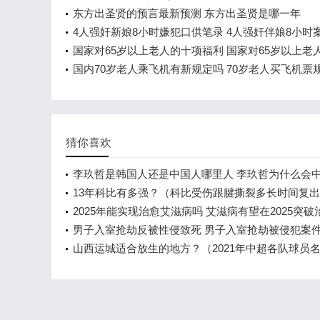
东方出圣贤的预言最新预测 东方出圣贤是哪一年
4人强奸新娘8小时嫌犯口供笔录 4人强奸伴娘8小时
结果如何
国家对65岁以上老人的十项福利 国家对65岁以上老
贴吗
国内70岁老人乘飞机有新规定吗 70岁老人买飞机票
什么
猜你喜欢
李玖哲是韩国人还是中国人哪里人 李玖哲为什么会
那么好
13年科比有多强？（科比受伤跟腱撕裂多长时间复
2025年能实现治愈艾滋病吗 艾滋病有望在2025突破
男子入室抢劫反被性侵致死 男子入室抢劫被侵犯案
三观
山西运城适合放生的地方？（2021年中超各队球员
单？）