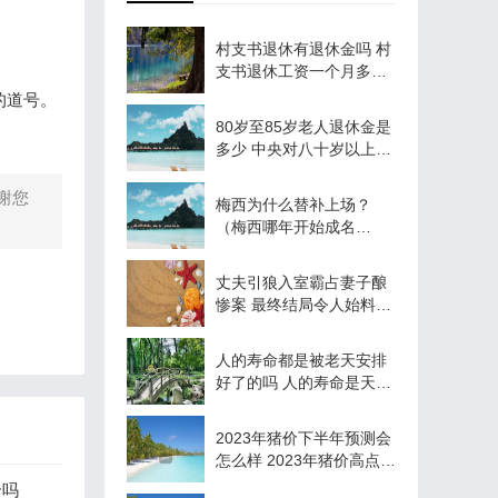
村支书退休有退休金吗 村
支书退休工资一个月多少
钱
的道号。
80岁至85岁老人退休金是
多少 中央对八十岁以上老
人补贴是多少
谢您
梅西为什么替补上场？
（梅西哪年开始成名
的？）
丈夫引狼入室霸占妻子酿
惨案 最终结局令人始料未
及！
人的寿命都是被老天安排
好了的吗 人的寿命是天定
是真的吗
2023年猪价下半年预测会
怎么样 2023年猪价高点在
哪几个月份
合吗