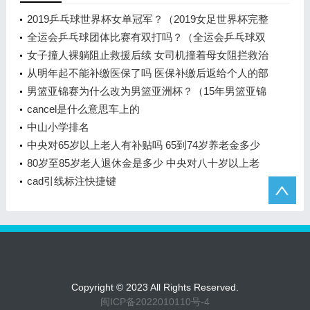
2019乒乓球世界杯女单冠军？（2019女足世界杯完整
比分？）
全运会乒乓球团体比赛有双打吗？（全运会乒乓球双
打为什么只有5局？）
女子撞人裸躺阻止救援后续 女司机撞着母女阻拦救治
后续判决如何
从明年起不能补缴医保了吗 医保补缴后返给个人的部
分还给吗
男篮亚锦赛为什么改为男篮亚洲杯？（15年男篮亚锦
赛战绩？）
cancel是什么意思车上的
中山小学排名
中央对65岁以上老人有补贴吗 65到74岁养老金多少
钱
80岁至85岁老人退休金是多少 中央对八十岁以上老
人补贴是多少
cad引线标注快捷键
Copyright © 2023 All Rights Reserved.
闽ICP备2022010110号-4