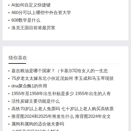
AI如何自定义快捷键
460分可以上哪些中外合资大学
608数学是什么
洛克王国目前谁最厉害
猜你喜欢
嘉吉粮油是哪个国家？（卡基尔写给女人的一生忠
告？）
75岁老太太嫁东北小伙近况如何 李玉成和马玉琴现状
怎么样了
dna聚合酶1的作用
1955年至1958年出生补贴是多少 1955年出生的人有
150元补贴吗
活性炭罐主要功能是什么
高铁70岁以上老人免票吗 七十岁以上老人购买高铁票
规定
推背图2024和2025年将发生什么 推背图2024年全文
解释什么内容
属狗和属狗的适合做夫妻吗