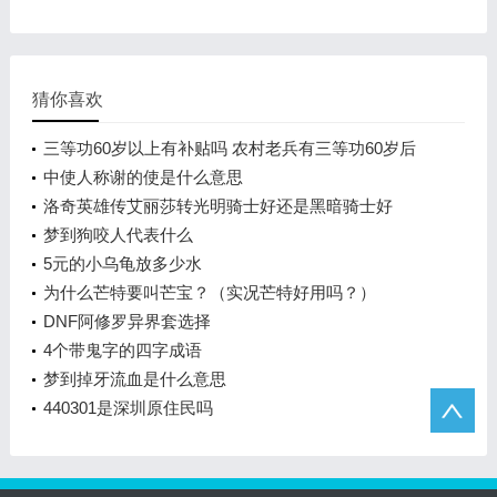
猜你喜欢
三等功60岁以上有补贴吗 农村老兵有三等功60岁后
怎样补助
中使人称谢的使是什么意思
洛奇英雄传艾丽莎转光明骑士好还是黑暗骑士好
梦到狗咬人代表什么
5元的小乌龟放多少水
为什么芒特要叫芒宝？（实况芒特好用吗？）
DNF阿修罗异界套选择
4个带鬼字的四字成语
梦到掉牙流血是什么意思
440301是深圳原住民吗