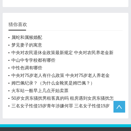
猜你喜欢
属蛇和属猴婚配
梦见妻子的寓意
中央对农民退休金政策最新规定 中央对农民养老金新
政策是怎样的
中山中专学校都有哪些
中性色调有哪些
中央对75岁老人有什么政策 中央对75岁老人养老金
有啥规定
姆巴佩纪录？（为什么金靴奖是姆巴佩？）
火车站一般早上几点开始卖票
50岁女房东骚扰男租客真的吗 租房遇到女房东骚扰怎
么解决
三名女子性侵19岁青年涉嫌何罪 三名女子性侵19岁
少年事件怎么回事