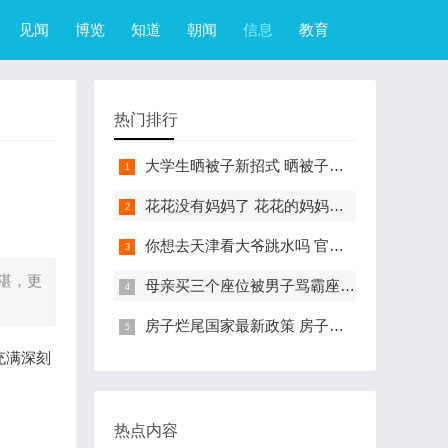
见闻
博览
知道
朝闻
信息
教育
热门排行
大学生晒被子新招式 晒被子新花样实在太机智
花花没有妈妈了 花花的妈妈是哪只大熊猫
你想去天津看大爷跳水吗 官方回应天津大爷跳水成打卡点
湛，更
母亲买三个座位被男子骂霸座 女子买3个座位被无座大爷骂哭怎么回事
房子烂尾国家最新政策 房子烂尾了该找哪个部门解决?
充满深刻
热点内容