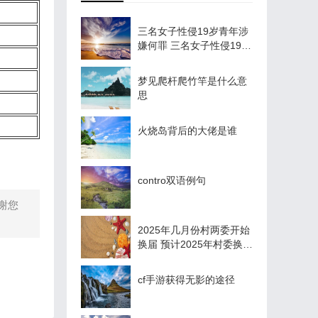
三名女子性侵19岁青年涉
嫌何罪 三名女子性侵19岁
少年事件怎么回事
梦见爬杆爬竹竿是什么意
思
火烧岛背后的大佬是谁
contro双语例句
谢您
2025年几月份村两委开始
换届 预计2025年村委换届
还是一肩挑吗
cf手游获得无影的途径