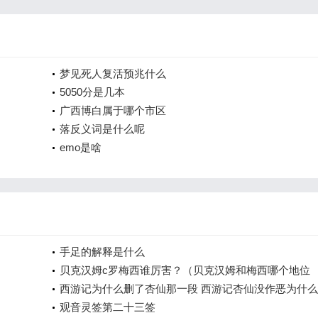
梦见死人复活预兆什么
5050分是几本
广西博白属于哪个市区
落反义词是什么呢
emo是啥
手足的解释是什么
贝克汉姆c罗梅西谁厉害？（贝克汉姆和梅西哪个地位
高？）
西游记为什么删了杏仙那一段 西游记杏仙没作恶为什
打死
观音灵签第二十三签