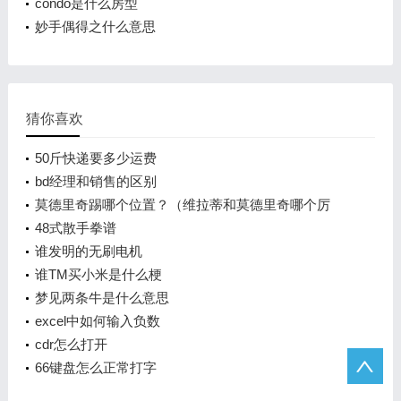
condo是什么房型
妙手偶得之什么意思
猜你喜欢
50斤快递要多少运费
bd经理和销售的区别
莫德里奇踢哪个位置？（维拉蒂和莫德里奇哪个厉
害？）
48式散手拳谱
谁发明的无刷电机
谁TM买小米是什么梗
梦见两条牛是什么意思
excel中如何输入负数
cdr怎么打开
66键盘怎么正常打字