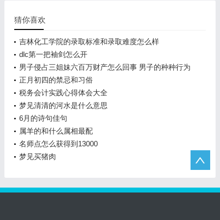
猜你喜欢
吉林化工学院的录取标准和录取难度怎么样
dlc第一把袖剑怎么开
男子侵占三姐妹六百万财产怎么回事 男子的种种行为
让三姐妹彻底寒心
正月初四的禁忌和习俗
税务会计实践心得体会大全
梦见清清的河水是什么意思
6月的诗句佳句
属羊的和什么属相最配
名师点怎么获得到13000
梦见买猪肉