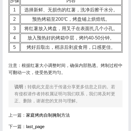
步骤
内容
1
选择新鲜、无损伤的红薯，洗净后擦干水分。
2
预热烤箱至200℃，烤盘铺上烘焙纸。
3
将红薯放入烤盘，用叉子在表面扎几个小孔。
4
放入预热好的烤箱中层，烤约40-50分钟。
5
烤好后取出，稍凉后剥皮食用，口感更佳。
注意：根据红薯大小调整时间，确保内部熟透。烤制过程中
可翻动一次，使受热更均匀。
说明：
转载此文是出于传递分享更多信息之目的。若
有侵权请作者持权属证明与我们联系，我们将及时更
正、删除，谢谢您的支持与理解。
上一篇：
家庭烤肉自制腌制方法
下一篇：
last_page