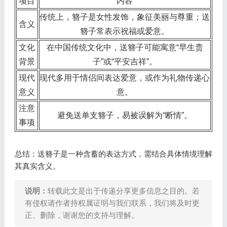
项目
内容
传统上，簪子是女性发饰，象征美丽与尊重；送
含义
簪子常表示祝福或爱意。
文化
在中国传统文化中，送簪子可能寓意“早生贵
背景
子”或“平安吉祥”。
现代
现代多用于情侣间表达爱意，或作为礼物传递心
意义
意。
注意
避免送单支簪子，易被误解为“断情”。
事项
总结：送簪子是一种含蓄的表达方式，需结合具体情境理解
其真实含义。
说明：
转载此文是出于传递分享更多信息之目的。若
有侵权请作者持权属证明与我们联系，我们将及时更
正、删除，谢谢您的支持与理解。