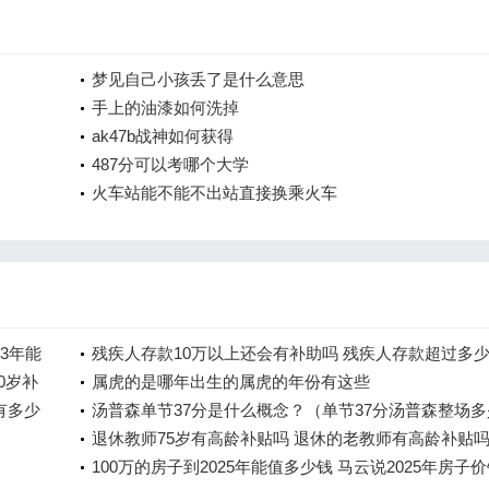
梦见自己小孩丢了是什么意思
手上的油漆如何洗掉
ak47b战神如何获得
487分可以考哪个大学
火车站能不能不出站直接换乘火车
23年能
残疾人存款10万以上还会有补助吗 残疾人存款超过多
0岁补
消补贴
属虎的是哪年出生的属虎的年份有这些
有多少
汤普森单节37分是什么概念？（单节37分汤普森整场多
分？）
退休教师75岁有高龄补贴吗 退休的老教师有高龄补贴
100万的房子到2025年能值多少钱 马云说2025年房子