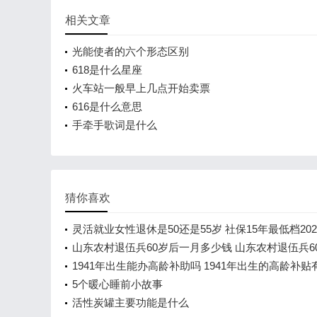
相关文章
光能使者的六个形态区别
618是什么星座
火车站一般早上几点开始卖票
616是什么意思
手牵手歌词是什么
猜你喜欢
灵活就业女性退休是50还是55岁 社保15年最低档20
拿多少钱
山东农村退伍兵60岁后一月多少钱 山东农村退伍兵6
贴多少
1941年出生能办高龄补助吗 1941年出生的高龄补贴
5个暖心睡前小故事
活性炭罐主要功能是什么