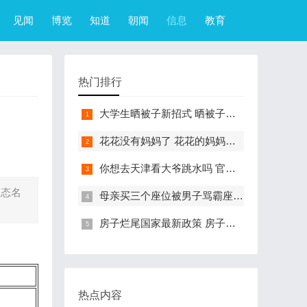
见闻
博览
知道
朝闻
信息
教育
热门排行
大学生晒被子新招式 晒被子新花样实在太机智
花花没有妈妈了 花花的妈妈是哪只大熊猫
你想去天津看大爷跳水吗 官方回应天津大爷跳水成打卡点
形态名
母亲买三个座位被男子骂霸座 女子买3个座位被无座大爷骂哭怎么回事
房子烂尾国家最新政策 房子烂尾了该找哪个部门解决?
热点内容