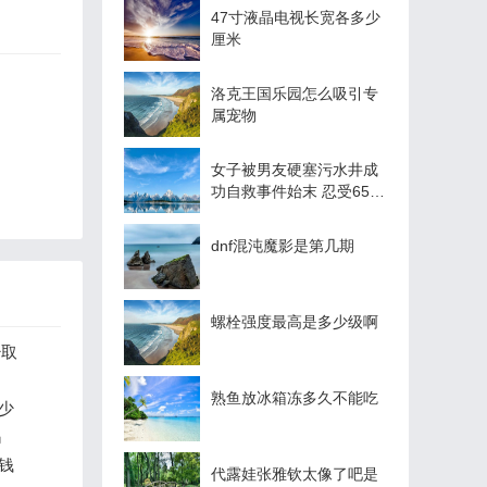
47寸液晶电视长宽各多少
厘米
洛克王国乐园怎么吸引专
属宠物
女子被男友硬塞污水井成
功自救事件始末 忍受65个
小时身心煎熬
dnf混沌魔影是第几期
螺栓强度最高是多少级啊
少取
熟鱼放冰箱冻多久不能吃
少
吗
价钱
代露娃张雅钦太像了吧是