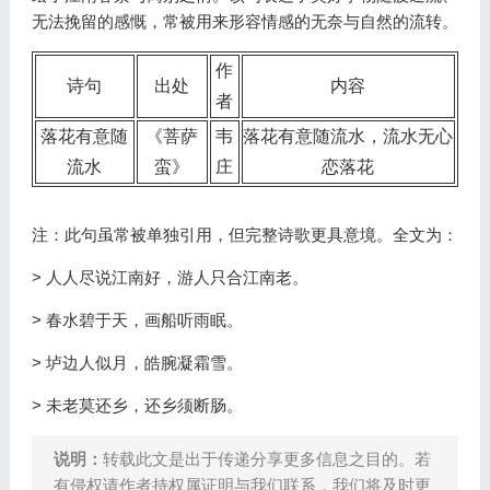
无法挽留的感慨，常被用来形容情感的无奈与自然的流转。
作
诗句
出处
内容
者
落花有意随
《菩萨
韦
落花有意随流水，流水无心
流水
蛮》
庄
恋落花
注：此句虽常被单独引用，但完整诗歌更具意境。全文为：
> 人人尽说江南好，游人只合江南老。
> 春水碧于天，画船听雨眠。
> 垆边人似月，皓腕凝霜雪。
> 未老莫还乡，还乡须断肠。
说明：
转载此文是出于传递分享更多信息之目的。若
有侵权请作者持权属证明与我们联系，我们将及时更