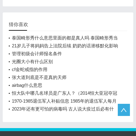
猜你喜欢
泰国畸形秀什么意思里面的都是真人吗 泰国畸形秀当
事人还活着吗
21岁儿子将妈妈告上法院后续 奶奶的话潜移默化影响
着孩子
管理初级会计师报名条件
光圈大小有什么区别
cf金蛇戒指的作用
张大道到底是不是真的天师
airbag什么意思
恒大队中哪几名球员是广东人？（2014恒大亚冠夺冠
阵容？）
1970-1985退伍军人补贴信息 1985年的退伍军人每月
有没有补贴
2023年还有更可怕的病毒吗 古人说大疫过后必有什
么