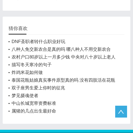
猜你喜欢
DNF圣职者转什么职业好玩
八种人免交新农合是真的吗 哪八种人不用交新农合
农村户口80岁以上一月多少钱 中央对八十岁以上老人
补贴是多少
描写冬天寒冷的句子
炸鸡米花如何做
泰国花瓶姑娘真实事件原型真的吗 没有四肢活在花瓶
里的姑娘怎么回事
双子座男生爱上你时的征兆
梦见摄魂使者
中山长城宽带资费标准
属猪的几点出生最好命