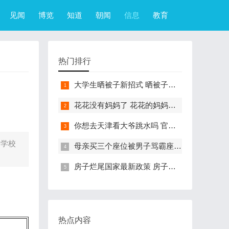
见闻
博览
知道
朝闻
信息
教育
热门排行
大学生晒被子新招式 晒被子新花样实在太机智
花花没有妈妈了 花花的妈妈是哪只大熊猫
你想去天津看大爷跳水吗 官方回应天津大爷跳水成打卡点
 学校
母亲买三个座位被男子骂霸座 女子买3个座位被无座大爷骂哭怎么回事
房子烂尾国家最新政策 房子烂尾了该找哪个部门解决?
热点内容