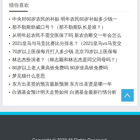
猜你喜欢
中央对60岁农民的补贴 明年农民60岁补贴多少钱一
月
那不勒斯助威口号？（那不勒斯队长是谁？）
从明年起农民不需交医保了吗 新农合断交一年会怎么
样可以补缴吗
2021皇马与马竞比赛比分排名？（2021皇马vs马竞交
手记录？）
70岁以上医保每月打入多少钱 北京70岁以上医保每
月发多少
林志杰扮演者？（林志颖和林志杰是同父同母吗？）
80岁以上老人乘高铁免费吗 80岁坐高铁免费吗
梦见猫什么意思
东方出圣贤的预言最新预测 东方出圣贤是哪一年
白酒基金预计明天走势如何 白酒基金最新行情分析
2023年