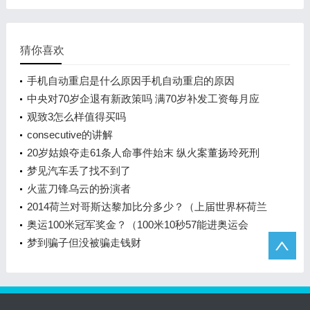
猜你喜欢
手机自动重启是什么原因手机自动重启的原因
中央对70岁企退有新政策吗 满70岁补发工资每月应
补多少钱
观致3怎么样值得买吗
consecutive的讲解
20岁姑娘夺走61条人命事件始末 纵火案董扬玲死刑
在哪里处理死刑吗
梦见汽车丢了找不到了
火蓝刀锋乌云的扮演者
2014荷兰对哥斯达黎加比分多少？（上届世界杯荷兰
队的成绩？）
奥运100米冠军奖金？（100米10秒57能进奥运会
吗？）
梦到骗子但没被骗走钱财