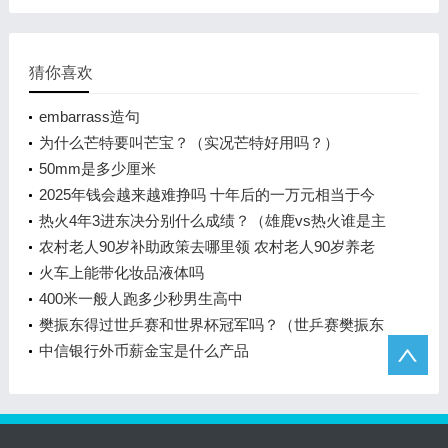
猜你喜欢
embarrass造句
为什么芒特要叫芒宝？（实况芒特好用吗？）
50mm是多少厘米
2025年钱会越来越难挣吗 十年后的一万元相当于今
天多少钱
热火4年3进东决分别什么成绩？（雄鹿vs热火谁是主
场？）
农村老人90岁补助政策去哪里领 农村老人90岁养老
金每月多少
火车上能带化妆品液体吗
400米一般人跑多少秒男生高中
樊振东得过世乒赛和世界杯冠军吗？（世乒赛樊振东
得过几场冠军？）
中信银行外币薪金宝是什么产品