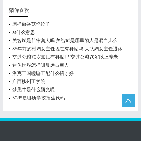
猜你喜欢
怎样做香菇馅饺子
at什么意思
关智斌是菲律宾人吗 关智斌是哪里的人是混血儿么
85年前的村妇女主任现在有补贴吗 大队妇女主任退休
后有退休金吗
交过公粮70岁农民有补贴吗 交过公粮70岁以上养老
金多少
迷你世界怎样驯服远古巨人
洛克王国瞌睡王配什么招才好
广西柳州工学院
梦见牛是什么预兆呢
5089是哪所学校招生代码