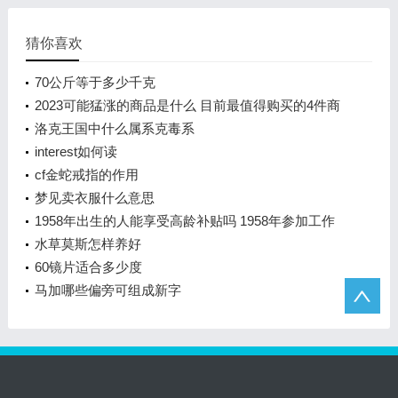
猜你喜欢
70公斤等于多少千克
2023可能猛涨的商品是什么 目前最值得购买的4件商
品
洛克王国中什么属系克毒系
interest如何读
cf金蛇戒指的作用
梦见卖衣服什么意思
1958年出生的人能享受高龄补贴吗 1958年参加工作
退休工资多少
水草莫斯怎样养好
60镜片适合多少度
马加哪些偏旁可组成新字